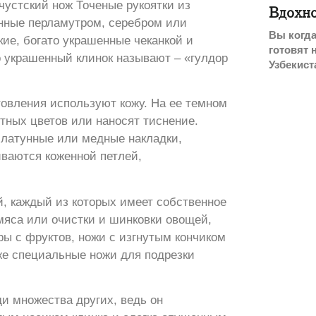
 чустский нож Точеные рукоятки из
Вдохн
анные перламутром, серебром или
Вы когда
ие, богато украшенные чеканкой и
готовят 
 украшенный клинок называют – «гулдор
Узбекист
отовления используют кожу. На ее темном
ных цветов или наносят тиснение.
 латунные или медные накладки,
иваются коженной петлей,
, каждый из которых имеет собственное
мяса или очистки и шинковки овощей,
ы с фруктов, ножи с изгнутым кончиком
же специальные ножи для подрезки
и множества других, ведь он