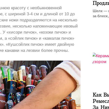
Продл
шнюю красоту с необыкновенной
Шелк — к
, с шириной 3-4 см и длиной от 10 до
за блеск,
ские ножи подразделяются на несколько
лезвие, несколько напоминающее ивовый
 У «хисори пичок», «козоки пичок» и
, а «сойлик пичок» и «камалак пичок»
к». «Кушсойлик пичок» имеет двойную
ие канавки на лезвии более прочны.
Как Вы
Ремес
За Ни