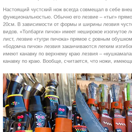
Настоящий чустский нож всегда совмещал в себе вне
функциональностью. Обычно его лезвие – «тыг» прямое
20см. В зависимости от формы и ширины лезвия чуст
видов. «Толбарги пичок» имеет неширокое изогнутое 
лист, лезвие «тугри пичока» прямое с ровным обушком.
«бодомча пичок» лезвия заканчиваются легким изгибом
имеют канавку по верхнему краю лезвия – «кушкамала
канавку по краю. Вообще, считается, что ножи, имеющ