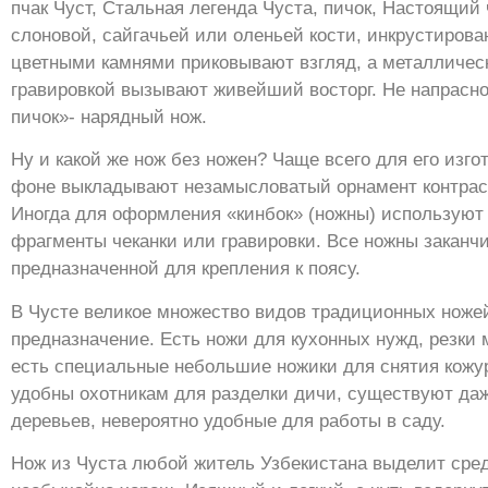
пчак Чуст, Стальная легенда Чуста, пичок, Настоящий
слоновой, сайгачьей или оленьей кости, инкрустиров
цветными камнями приковывают взгляд, а металлическ
гравировкой вызывают живейший восторг. Не напрасно
пичок»- нарядный нож.
Ну и какой же нож без ножен? Чаще всего для его изг
фоне выкладывают незамысловатый орнамент контраст
Иногда для оформления «кинбок» (ножны) используют
фрагменты чеканки или гравировки. Все ножны заканч
предназначенной для крепления к поясу.
В Чусте великое множество видов традиционных ножей
предназначение. Есть ножи для кухонных нужд, резки 
есть специальные небольшие ножики для снятия кожур
удобны охотникам для разделки дичи, существуют да
деревьев, невероятно удобные для работы в саду.
Нож из Чуста любой житель Узбекистана выделит сред