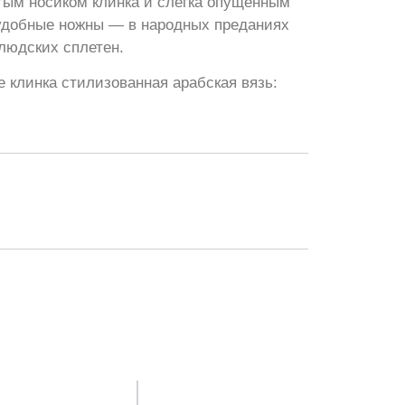
тым носиком клинка и слегка опущенным
 удобные ножны — в народных преданиях
 людских сплетен.
е клинка стилизованная арабская вязь: