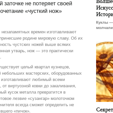
Волше
й заточке не потеряет своей
Искусс
очетание «чусткий нож»
Истор
Куклы — 
молчалив
с незапамятных времен изготавливают
 принесшие родине мировую славу. Об их
чность чустских ножей выше всяких
онная утварь, нож — это практически
.
уществует целый квартал кузнецов,
В небольших мастерских, оборудованных
и изготавливают любимый всеми
, от виртуозной ковки до закаливания,
ый кусок металла превратится в
отовое лезвие «сузангар» молоточком
енителя всегда сможет определить не
Секре
ившего «пичок».