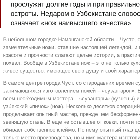
прослужит долгие годы и при правильно
остроты. Недаром в Узбекистане словос
означает «нож наивысшего качества».
В небольшом городке Наманганской области – Чусте, 
замечательные ножи, ставшие настоящей легендой, и
красоте и прочности слагают целые истории, а практи
похвал. Вообще в Узбекистане нож – это не только кух
живое существо, имеющее свою душу и свой характер
В самом центре города Чуст, со стародавних времен с
занимающихся изготовлением ножей – «сузангарон». 
всем необходимым мастера – «сузангары» (кузнецы) 
узбекский «пичок» (нож). Несколько десятков операций
проделывает опытный мастер, прежде чем бесформенн
звенящую сталь. В еще не остывшее от ковки, почти г
вбивает собственное клеймо. По нему опытный глаз ц
только место производства, но и имя мастера изготов