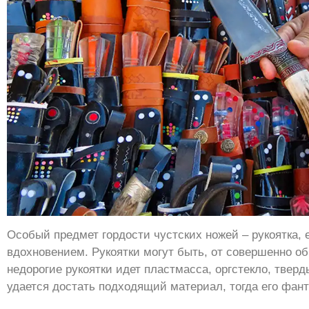
Особый предмет гордости чустских ножей – рукоятка, 
вдохновением. Рукоятки могут быть, от совершенно о
недорогие рукоятки идет пластмасса, оргстекло, твер
удается достать подходящий материал, тогда его фант