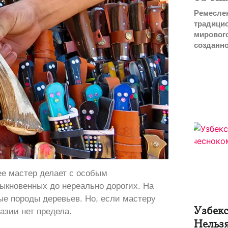
Ремеслен
традицио
мирового
созданн
ее мастер делает с особым
быкновенных до нереально дорогих. На
дые породы деревьев. Но, если мастеру
Узбекс
азии нет предела.
Нельзя