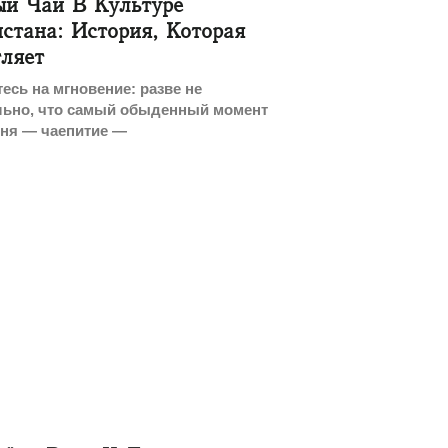
ый Чай В Культуре
стана: История, Которая
ляет
есь на мгновение: разве не
льно, что самый обыденный момент
дня — чаепитие —