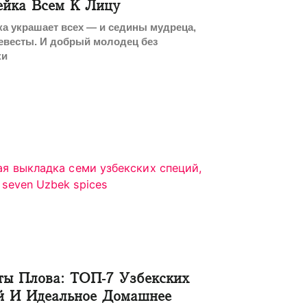
ейка Всем К Лицу
а украшает всех — и седины мудреца,
евесты. И добрый молодец без
ки
ты Плова: ТОП-7 Узбекских
й И Идеальное Домашнее