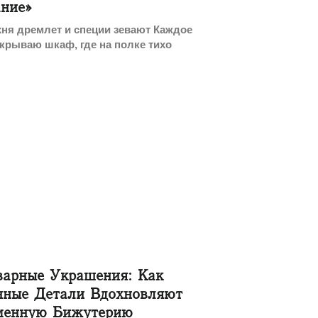
ние»
хня дремлет и специи зевают Каждое
ткрываю шкаф, где на полке тихо
варные Украшения: Как
нные Детали Вдохновляют
менную Бижутерию