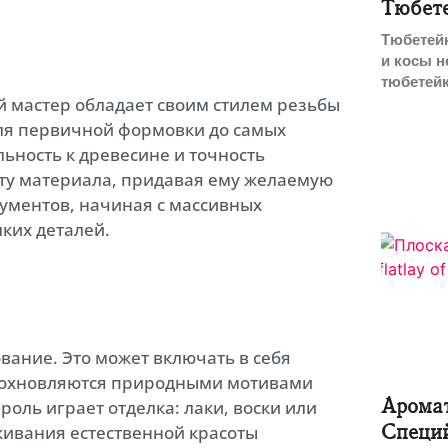
Тюбет
Тюбетейк
и косы н
тюбетей
й мастер обладает своим стилем резьбы
для первичной формовки до самых
ьность к древесине и точность
ту материала, придавая ему желаемую
рументов, начиная с массивных
ких деталей.
вание. Это может включать в себя
вдохновляются природными мотивами
Арома
оль играет отделка: лаки, воски или
Специ
кивания естественной красоты