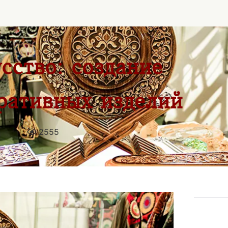
сство: создание
ративных изделий
2555