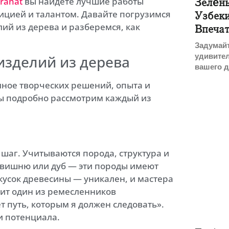
Granat
вы найдете лучшие работы
Зелён
дицией и талантом. Давайте погрузимся
Узбеки
ий из дерева и разберемся, как
Впечат
Задумайт
удивите
изделий из дерева
вашего 
лное творческих решений, опыта и
ы подробно рассмотрим каждый из
аг. Учитываются порода, структура и
 вишню или дуб — эти породы имеют
 кусок древесины — уникален, и мастера
рит один из ремесленников
т путь, которым я должен следовать».
и потенциала.