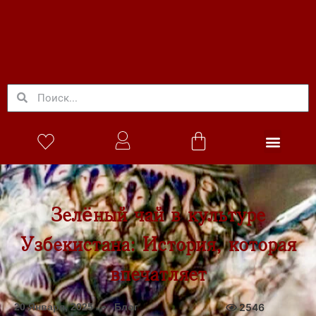
Зелёный чай в культуре
Узбекистана: История, которая
впечатляет
20 Января, 2025
Блог
2546