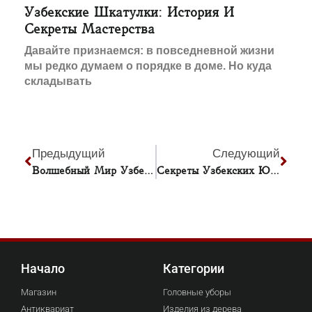
Узбекские Шкатулки: История И
Секреты Мастерства
Давайте признаемся: в повседневной жизни
мы редко думаем о порядке в доме. Но куда
складывать
Предыдущий
Следующий
Волшебный Мир Узбекских Кукол: Искусство, Уходящее Корнями В Историю
Секреты Узбекских Ювелиров: Почему Их Украшения Приносят Удачу?
Начало
Категории
Магазин
Головные уборы
Антиквариат
Изделия из дерева