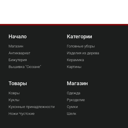
Начало
Категории
Магазин
Головные уборы
Антиквариат
Изделия из дерева
Бижутерия
Керамика
Вышивка "Сюзане"
Картины
Товары
Магазин
Ковры
Одежда
Куклы
Рукоделие
Кухонные принадлежности
Сумки
Ножи Чустские
Шелк