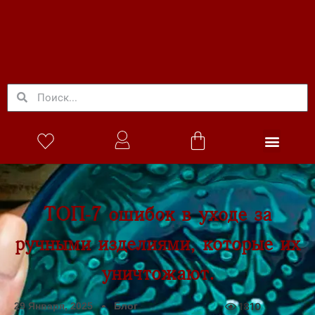
ТОП-7 ошибок в уходе за
ручными изделиями, которые их
уничтожают.
29 Января, 2025
Блог
1810