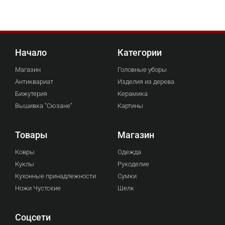
Начало
Категории
Магазин
Головные уборы
Антиквариат
Изделия из дерева
Бижутерия
Керамика
Вышивка "Сюзане"
Картины
Товары
Магазин
Ковры
Одежда
Куклы
Рукоделие
Кухонные принадлежности
Сумки
Ножи Чустские
Шелк
Соцсети