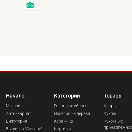
Начало
Категории
Товары
Магазин
Головные уборы
Ковры
Антиквариат
Изделия из дерева
Куклы
Бижутерия
Керамика
Кухонные
принадлежно
Вышивка "Сюзане"
Картины