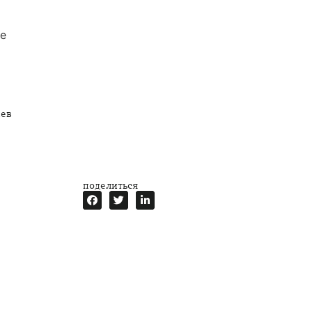
е
ев
поделиться